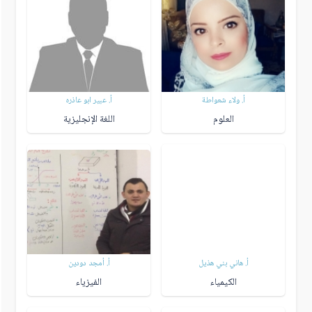
أ. ولاء شعواطة
أ. عبير ابو عاذره
العلوم
اللغة الإنجليزية
أ. هاني بني هذيل
أ. أمجد دودين
الكيمياء
الفيزياء