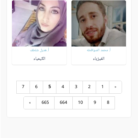
أ. محمد الصوافطه
أ. هديل شلطف
الفيزياء
الكيمياء
7
6
5
4
3
2
1
«
»
665
664
10
9
8