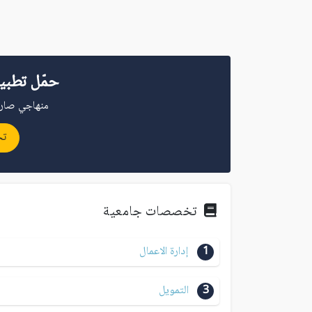
حمّل تطبي
منهاجي صار 
تح
تخصصات جامعية
1
إدارة الاعمال
3
التمويل