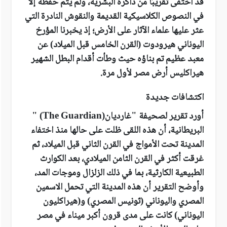
قد اختفى تقريبًا من ذاكرة البشرية، ولم يتم حفظه إلا
في النصوص الكلاسيكية القديمة والنقوش النادرة التي
عثر عليها علماء الآثار على الأرض؛ إذ يخبرنا المؤرخ
اليوناني هيرودوت (القرن الخامس قبل الميلاد) عن
معبد عظيم تم بناؤه حيث وطأت أقدام البطل الشهير
هيراكليس أرض مصر لأول مرة
.
اكتشافات جديدة
أورد تقرير
لصحيفة "غارديان
" (The Guardian)
البريطانية، أن هذه اللقى ظلت على حالها منذ اختفاء
المدينة تحت الأمواج في القرن الثاني قبل الميلاد، ثم
غرقت أكثر في القرن الثامن الميلادي، بعد الكوارث
الطبيعية الكارثية، بما في ذلك الزلزال وموجات المد،
وأوضح التقرير أن هذه المدينة التي تحمل الاسمين
المصري واليوناني (ثونيس المصري) و(هيراكليون
اليوناني) كانت على مدى قرون أكبر ميناء في مصر