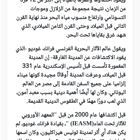
ويعود اختفاؤها وغمرها بالمياه إلى أكثر من 12 قرناً
من الزمان، نتيجة مجموعة من الزلازل وموجات
التسونامي وارتفاع منسوب مياه البحر منذ نهاية القرن
الثاني قبل الميلاد وحتى القرن الثامن الميلادي، الذي
شهد غرق بقاياها تحت البحر
.
ويقول عالم الآثار البحرية الفرنسي فرانك غوديو -الذي
يقود الاكتشافات عن المدينة الغارقة- إن المدينة
المغمورة تأسست قبل تأسيس الإسكندرية عام
331
قبل الميلاد، وعرفت المدينة أوقاتًا مجيدة كونها ميناء
إلزاميا على جميع السفن القادمة إلى مصر من العالم
اليوناني. وكان لها أيضًا أهمية دينية بسبب معبد آمون،
الذي لعب دورًا مهمًا في الطقوس الدينية القديمة.
قبل اكتشافها عام 2000 من قبل "المعهد الأوروبي
للآثار تحت الماء
" (IEASM)
، بقيادة فرانك غوديو، لم
يكن هناك أي أثر لمدينة تونيس هيراكليون، وكان اسمها