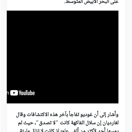
على البحر الأبيض المتوسط
.
وأشار إلى أن غوديو تفاجأ بآخر هذه الاكتشافات وقال
لغارديان إن سلال الفاكهة كانت "لا تصدق"، حيث لم
يمسها أحد لأكثر من ألفي عام؛ إذ كانت لا تزال مليئة