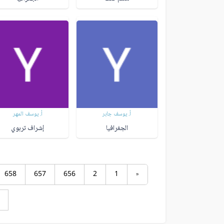
أ. يوسف جابر
أ. يوسف المهر
الجغرافيا
إشراف تربوي
658
657
656
2
1
«