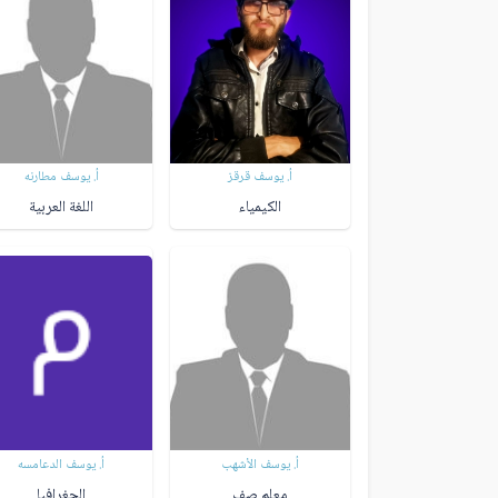
أ. يوسف قرقز
أ. يوسف مطارنه
الكيمياء
اللغة العربية
أ. يوسف الأشهب
أ. يوسف الدعامسه
معلم صف
الجغرافيا