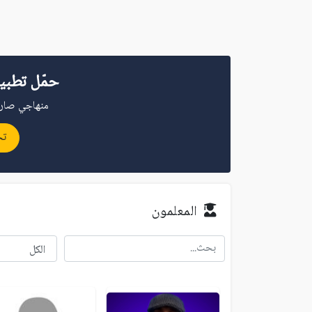
حمّل تطبي
منهاجي صار 
تح
المعلمون