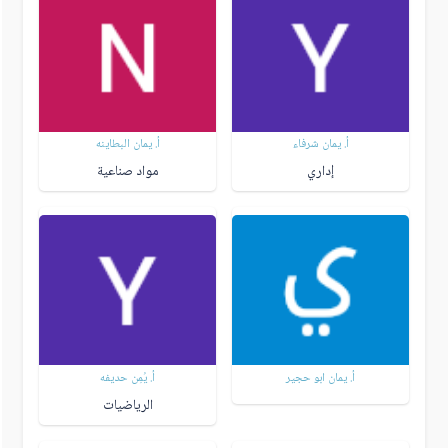
أ. يمان شرفاء
أ. يمان البطاينه
إداري
مواد صناعية
أ. يمان ابو حجير
أ. يُمِن حديفه
الرياضيات