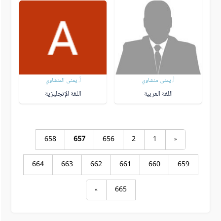
أ. يمنى منشاوي
أ. يمنى المنشاوي
اللغة العربية
اللغة الإنجليزية
658
657
656
2
1
«
664
663
662
661
660
659
»
665