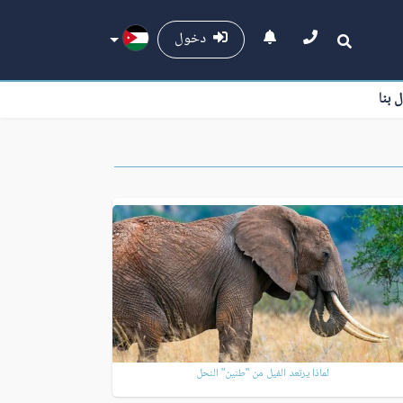
دخول
ل بنا
لماذا يرتعد الفيل من "طنين" النحل