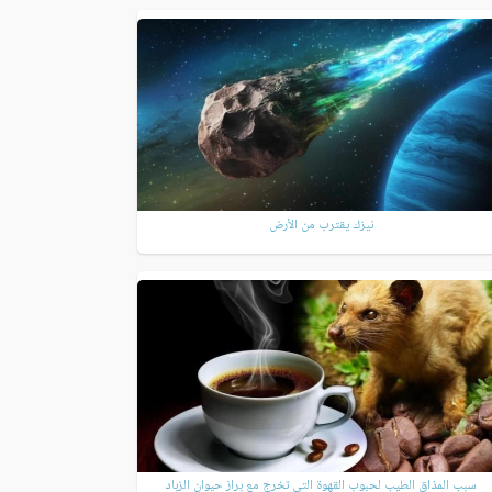
نيزك يقترب من الأرض
سبب المذاق الطيب لحبوب القهوة التي تخرج مع براز حيوان الزباد