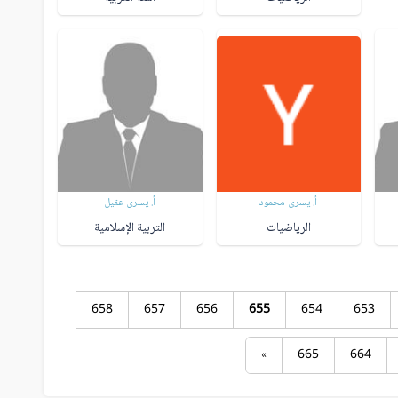
أ. يسرى محمود
أ. يسرى عقيل
الرياضيات
التربية الإسلامية
658
657
656
655
654
653
»
665
664