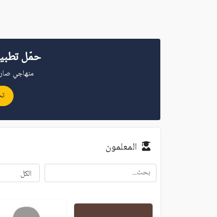
حمّل تطبي
منهاجي صار 
تح
المعلمون