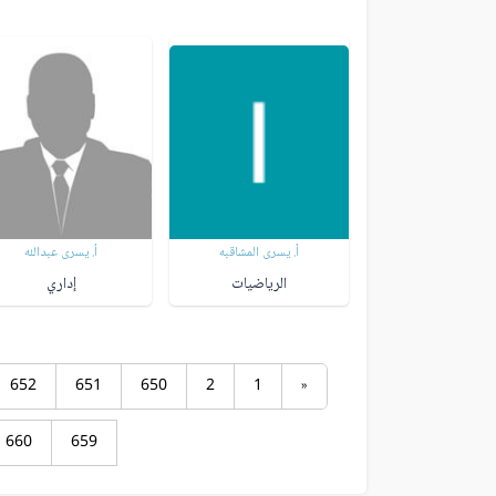
أ. يسرى المشاقبه
أ. يسرى عبدالله
الرياضيات
إداري
652
651
650
2
1
«
660
659