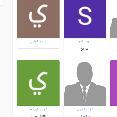
أ. يزيد عاشور
أ. يزيد الحارثي
التاريخ
أ. يسار فاعوري
أ. يسرا العزازمه
الرياضيات
اللغة العربية