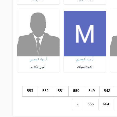
أ. مراد الجعفري
أ. مراد الجعبري
الاجتماعيات
أمين مكتبة
553
552
551
550
549
548
»
665
664