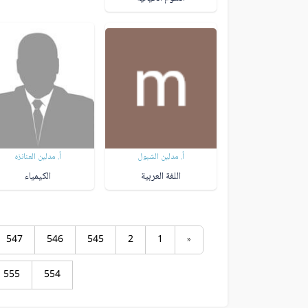
أ. مدلين الشبول
أ. مدلين العنانزه
اللغة العربية
الكيمياء
547
546
545
2
1
«
555
554