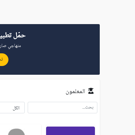
حمّل تطبي
منهاجي صار 
تح
المعلمون