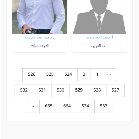
أ. محمد احمد محمد
أ. محمد احمد محاسنة
اللغة العربية
الاجتماعيات
526
525
524
2
1
«
532
531
530
529
528
527
»
665
664
534
533