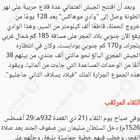
وبعد أن افتتح الجيش العثماني عدة قلاع حربية على نهر
الطونة وصل إلى "وادي موهاكس" بعد 128 يومًا من
خروج الحملة، قاطعًا ألف كيلومتر من السير، وهذا الوادي
يقع الآن جنوبي بلاد المجر على مسافة 185 كم شمال غربي
بلجراد، و170 كم جنوبي بودابست، وكان في انتظاره
الجيش المجري البالغ نحو مائتي ألف جندي، من بينهم 38
ألفًا من الوحدات المساعدة التي جاءت من ألمانيا، ويقود
هذه الجموع الجرارة الملك
"
فيلاد يسلاف الثاني جاجليو
."
اللقاء المرتقب
وفي صباح يوم اللقاء (21 ذي القعدة 932هـ/29 أغسطس
1526م) دخل السلطان سليمان بين صفوف الجند بعد صلاة
الفجر، وخطب فيهم خطبة حماسيَّة بليغة، وحثَّهم على