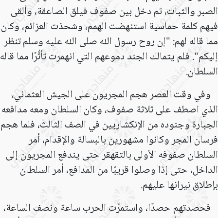
الصبر والثبات، ثم دخل بين صفوف فيلق الصاعقة، وألقى
فيهم كلمة حماسية استنهضت الهمم، وشحذت العزائم، وكان
مما قاله لهم: "إن روح رسول الله صلى الله عليه وسلم
تنظر
إليكم". فلم يتمالك الجند دموعهم التي انهمرت تأثُّرًا مما قاله
السلطان
.
وفي وقت العصر هجم المجريون على الجيش العثماني،
الذي اصطف على ثلاثة صفوف، وكان السلطان ومعه مدافعه
الجبارة وجنوده من الإنكشاريين في الصف الثالث، فلما هجم
فرسان المجر وكانوا مشهورين بالبسالة والإقدام، أمر
السلطان صفوفه الأولى بالتقهقر حتى يندفع المجريون إلى
الداخل، حتى إذا وصلوا قريبًا من المدافع، أمر السلطان
بإطلاق نيرانها عليهم
.
فحصدتهم حصدًا، واستمرَّت الحرب ساعة ونصف الساعة،