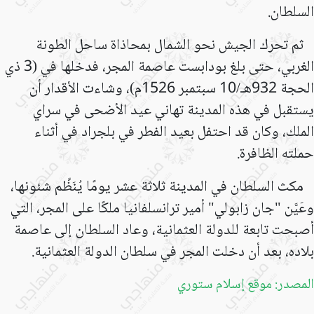
السلطان
.
ثم تحرك الجيش نحو الشمال بمحاذاة ساحل الطونة
الغربي، حتى بلغ بودابست عاصمة المجر، فدخلها في (3 ذي
الحجة 932هـ/10 سبتمبر 1526م)، وشاءت الأقدار أن
يستقبل في هذه المدينة تهاني عيد الأضحى في سراي
الملك، وكان قد احتفل بعيد الفطر في بلجراد في أثناء
حملته الظافرة
.
مكث السلطان في المدينة ثلاثة عشر يومًا يُنَظِّم شئونها،
وعَيَّن "جان زابولي" أمير ترانسلفانيا ملكًا على المجر، التي
أصبحت تابعة للدولة العثمانية، وعاد السلطان إلى عاصمة
بلاده، بعد أن دخلت المجر في سلطان الدولة العثمانية
.
المصدر: موقع إسلام ستوري