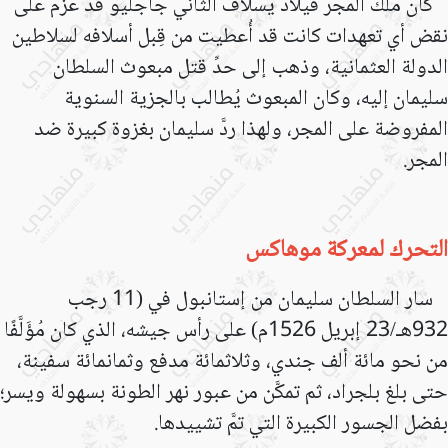
كان ملك المجر فيلاد يسلاف الثاني جاجليو قد عزم على
نقض أي تعهدات كانت قد أُعطيت من قِبل أسلافه لسلاطين
الدولة العثمانية، وذهب إلى حدِّ قتل مبعوث السلطان
سليمان
إليه، وكان المبعوث يُطالب بالجزية السنوية
المفروضة على المجر، ولهذا ردَّ سليمان بغزوة كبيرة ضد
المجر.
التحرك لمعركة موهاكس
سار السلطان سليمان من إستانبول في (11 رجب
932هـ/23 إبريل 1526م) على رأس جيشه، الذي كان مُؤَلَّفًا
من نحو مائة ألف جندي، وثلاثمائة مدفع وثمانمائة سفينة،
حتى بلغ بلجراد، ثم تمكَّن من عبور نهر الطونة بسهولة ويسر؛
بفضل الجسور الكبيرة التي تمَّ تشييدها
.