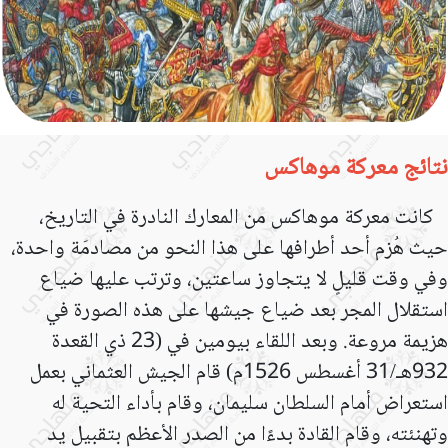
نتائج معركة موهاكس
كانت معركة موهاكس من المعارك النادرة في التاريخ،
حيث هُزم أحد أطرافها على هذا النحو من مصادمَة واحدة،
وفي وقت قليلٍ لا يتجاوز ساعتين، وترتب عليها ضياع
استقلال المجر بعد ضياع جيشها على هذه الصورة في
هزيمة مروعة. وبعد اللقاء بيومين في (23 ذي القعدة
932هـ/31 أغسطس 1526م) قام الجيش العثماني بعمل
استعراض أمام السلطان سليمان، وقام بأداء التحية له
وتهنئته، وقام القادة بدءًا من الصدر الأعظم بتقبيل يد