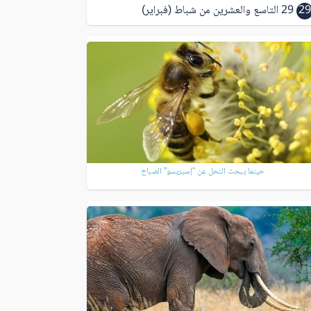
29
29 التاسع والعشرين من شباط (فبراير)
حينما يبحث النحل عن "إسبريسو" الصباح