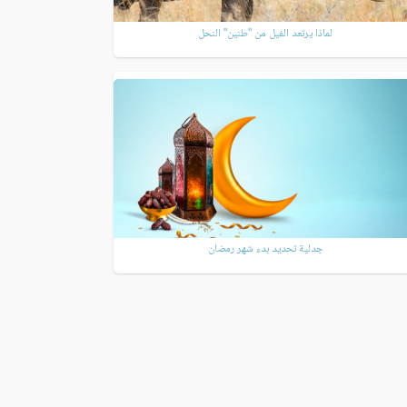
لماذا يرتعد الفيل من "طنين" النحل
جدلية تحديد بدء شهر رمضان