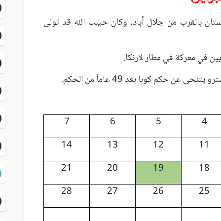
انستان بالقرب من جلال أباد، وكان حبيب الله قد تولى
7
6
5
4
14
13
12
11
21
20
19
18
28
27
26
25