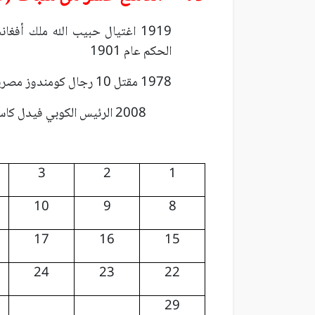
1919 اغتيال حبيب الله ملك أفغ
الحكم عام 1901
1978 مقتل 10 رجال كومندوز مصريين في معركة في مطار لارنكا.
2008 الرئيس الكوبي فيدل كاسترو يتنحى عن حكم كوبا بعد 49 عاماً من الحكم.
3
2
1
10
9
8
17
16
15
24
23
22
29