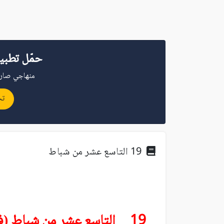
حمّل تطبي
منهاجي صار 
تح
19 التاسع عشر من شباط
19 التاسع عشر من شباط (فبراير)