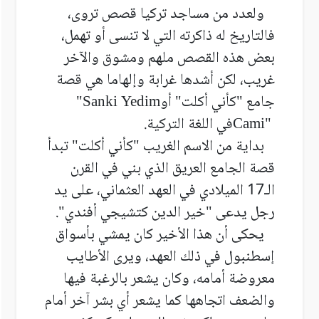
ولعدد من مساجد تركيا قصص تروى،
فالتاريخ له ذاكرته التي لا تنسى أو تهمل،
بعض هذه القصص ملهم ومشوق والآخر
غريب، لكن أشدها غرابة وإلهاما هي قصة
جامع
"
كأني أكلت" أو
"Sanki Yedim
Cami"
في اللغة التركية
.
بداية من الاسم الغريب "كأني أكلت" تبدأ
قصة الجامع العريق الذي بني في القرن
الـ17 الميلادي في العهد العثماني، على يد
رجل يدعى "خير الدين كتشيجي أفندي".
يحكى أن هذا الأخير كان يمشي بأسواق
إسطنبول في ذلك العهد، ويرى الأطايب
معروضة أمامه، وكان يشعر بالرغبة فيها
والضعف اتجاهها كما يشعر أي بشر آخر أمام