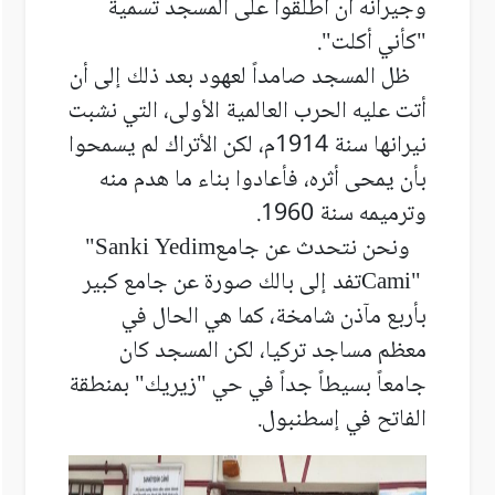
وجيرانه أن أطلقوا على المسجد تسمية
"
كأني أكلت".
ظل المسجد صامداً لعهود بعد ذلك إلى أن
أتت عليه الحرب العالمية الأولى، التي نشبت
نيرانها سنة 1914م، لكن الأتراك لم يسمحوا
بأن يمحى أثره، فأعادوا بناء ما هدم منه
وترميمه سنة 1960
.
ونحن نتحدث عن جامع
"Sanki Yedim
Cami"
تفد إلى بالك صورة عن جامع كبير
بأربع مآذن شامخة، كما هي الحال في
معظم مساجد تركيا، لكن المسجد كان
جامعاً بسيطاً جداً في حي "زيريك" بمنطقة
الفاتح في إسطنبول.