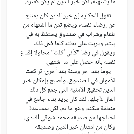
ما يشتهيه، لكن خير الدين لم يكن كغيره
.
تقول الحكاية إن خير الدين كان يمتنع
عن إرضاء نفسه، ويضع ثمن ما اشتهاه من
طعام وشراب في صندوق يحتفظ به في
بيته، ويربت على بطنه كلما فعل ذلك
ويقول في رضا "كأني أكلت" محاولا إقناع
نفسه بأنه حصل على ما اشتهى
.
يوماً بعد آخر وسنة بعد أخرى، تراكمت
الأموال في الصندوق، وأصبح بإمكان خير
الدين تحقيق الأمنية التي جمع كل ذلك
المال لأجلها. لقد كان يريد بناء جامع في
منطقة سكنه، وهو ما تم، لكن بمساعدة
احتاجها من صديقه محمد شوقي أفندي،
وكان من امتنان خير الدين وصديقه