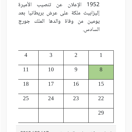
1952 الإعلان عن تنصيب الأميرة
إليزابيث ملكة على عرش بريطانيا بعد
يومين من وفاة والدها الملك جورج
السادس.
5
4
3
2
1
12
11
10
9
8
19
18
17
16
15
26
25
24
23
22
29