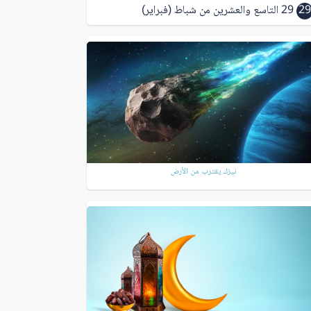
29
29 التاسع والعشرين من شباط (فبراير)
نيزك يقترب من الأرض