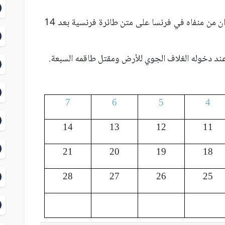
1979 عودة الإمام الخميني إلى طهران من منفاه في فرنسا على متن طائرة فرنسية بعد 14
7
6
5
4
14
13
12
11
21
20
19
18
28
27
26
25