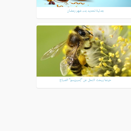
جدلية تحديد بدء شهر رمضان
حينما يبحث النحل عن "إسبريسو" الصباح