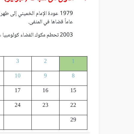
عاماً قضاها في المنفى.
2003 تحطم مكوك الفضاء كولومبيا عند دخوله الغلاف الجوي للأرض ومقتل طاقمه السبعة.
3
2
1
10
9
8
17
16
15
24
23
22
29