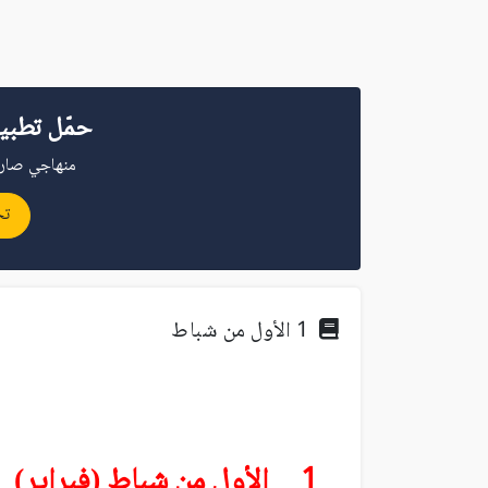
حمّل تطبي
منهاجي صار 
تح
1 الأول من شباط
1 الأول من شباط (فبراير)